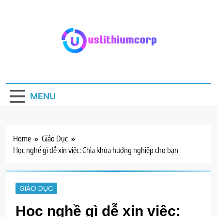
Skip
to
content
Uslithiumcorp.com
Blog kiến thức chuyên ngành
MENU
Home
Giáo Dục
Học nghề gì dễ xin việc: Chìa khóa hướng nghiệp cho bạn
GIÁO DỤC
Học nghề gì dễ xin việc: