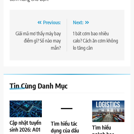
Điều
Previous:
Next:
hướng
Giải mã mơ thấy máy bay
1 bát cơm bao nhiêu
điềm gì? Số nào may
calo? Cách ăn cơm không
bài
mắn?
lo tăng cân
viết
Tin Cùng Danh Mục
Cập nhật tuyển
Tìm hiểu tác
Tìm hiểu
sinh 2026: A01
dụng của dấu