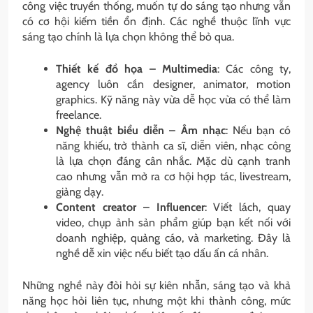
công việc truyền thống, muốn tự do sáng tạo nhưng vẫn
có cơ hội kiếm tiền ổn định. Các nghề thuộc lĩnh vực
sáng tạo chính là lựa chọn không thể bỏ qua.
Thiết kế đồ họa – Multimedia
: Các công ty,
agency luôn cần designer, animator, motion
graphics. Kỹ năng này vừa dễ học vừa có thể làm
freelance.
Nghệ thuật biểu diễn – Âm nhạc
: Nếu bạn có
năng khiếu, trở thành ca sĩ, diễn viên, nhạc công
là lựa chọn đáng cân nhắc. Mặc dù cạnh tranh
cao nhưng vẫn mở ra cơ hội hợp tác, livestream,
giảng dạy.
Content creator – Influencer
: Viết lách, quay
video, chụp ảnh sản phẩm giúp bạn kết nối với
doanh nghiệp, quảng cáo, và marketing. Đây là
nghề dễ xin việc nếu biết tạo dấu ấn cá nhân.
Những nghề này đòi hỏi sự kiên nhẫn, sáng tạo và khả
năng học hỏi liên tục, nhưng một khi thành công, mức