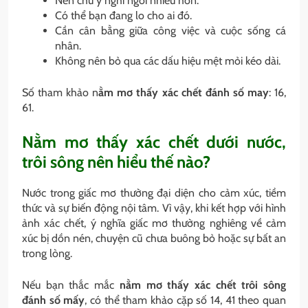
Nên chú ý nghỉ ngơi nhiều hơn.
Có thể bạn đang lo cho ai đó.
Cần cân bằng giữa công việc và cuộc sống cá
nhân.
Không nên bỏ qua các dấu hiệu mệt mỏi kéo dài.
Số tham khảo n
ằm mơ thấy xác chết đánh số may
: 16,
61.
Nằm mơ thấy xác chết dưới nước,
trôi sông nên hiểu thế nào?
Nước trong giấc mơ thường đại diện cho cảm xúc, tiềm
thức và sự biến động nội tâm. Vì vậy, khi kết hợp với hình
ảnh xác chết, ý nghĩa giấc mơ thường nghiêng về cảm
xúc bị dồn nén, chuyện cũ chưa buông bỏ hoặc sự bất an
trong lòng.
Nếu bạn thắc mắc
nằm mơ thấy xác chết trôi sông
đánh số mấy
, có thể tham khảo cặp số 14, 41 theo quan