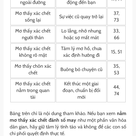
ngoài đường
động đến bạn
Mơ thấy xác chết
37,
Sự việc cũ quay trở lại
sống lại
73
Mơ thấy xác chết
Lo lắng, nhớ nhung
33,
người thân
hoặc sợ mất mát
66
Mơ thấy xác chết
Tâm lý mơ hồ, chưa
15, 51
không rõ mặt
xác định hướng đi
Mơ thấy chôn xác
35,
Buông bỏ chuyện cũ
chết
53
Mơ thấy xác chết
Kết thúc một giai
44,
nằm trong quan
đoạn, chuẩn bị đổi
74
tài
mới
Bảng trên chỉ là nội dung tham khảo. Nếu bạn xem
nằm
mơ thấy xác chết đánh số may
như một phần văn hóa
dân gian, hãy giữ tâm lý tỉnh táo và không để các con số
chi phối quyết định thực tế.