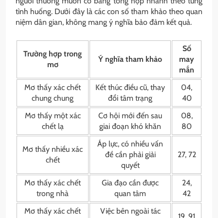
người thường muốn có bảng tổng hợp nhanh theo từng
tình huống. Dưới đây là các con số tham khảo theo quan
niệm dân gian, không mang ý nghĩa bảo đảm kết quả.
Số
Trường hợp trong
Ý nghĩa tham khảo
may
mơ
mắn
Mơ thấy xác chết
Kết thúc điều cũ, thay
04,
chung chung
đổi tâm trạng
40
Mơ thấy một xác
Cơ hội mới đến sau
08,
chết lạ
giai đoạn khó khăn
80
Áp lực, có nhiều vấn
Mơ thấy nhiều xác
đề cần phải giải
27, 72
chết
quyết
Mơ thấy xác chết
Gia đạo cần được
24,
trong nhà
quan tâm
42
Mơ thấy xác chết
Việc bên ngoài tác
19, 91