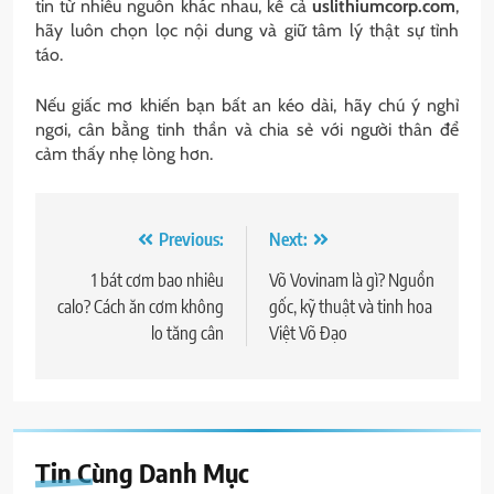
tin từ nhiều nguồn khác nhau, kể cả
uslithiumcorp.com
,
hãy luôn chọn lọc nội dung và giữ tâm lý thật sự tỉnh
táo.
Nếu giấc mơ khiến bạn bất an kéo dài, hãy chú ý nghỉ
ngơi, cân bằng tinh thần và chia sẻ với người thân để
cảm thấy nhẹ lòng hơn.
Điều
Previous:
Next:
hướng
1 bát cơm bao nhiêu
Võ Vovinam là gì? Nguồn
calo? Cách ăn cơm không
gốc, kỹ thuật và tinh hoa
bài
lo tăng cân
Việt Võ Đạo
viết
Tin Cùng Danh Mục