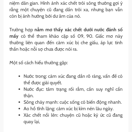
niệm dân gian. Hình ảnh xác chết trôi sông thường gợi ý
rằng một chuyện cũ đang dần trôi xa, nhưng bạn vẫn
còn bị ảnh hưởng bởi dư âm của nó.
Trường hợp
nằm mơ thấy xác chết dưới nước đánh số
mấy
có thể tham khảo cặp số 09, 90. Giấc mơ này
thường liên quan đến cảm xúc bị che giấu, áp lực tinh
thần hoặc nỗi sợ chưa được nói ra.
Một số cách hiểu thường gặp:
Nước trong: cảm xúc đang dần rõ ràng, vấn đề có
thể được giải quyết.
Nước đục: tâm trạng rối rắm, cần suy nghĩ cẩn
thận.
Sông chảy mạnh: cuộc sống có biến động nhanh.
Ao hồ tĩnh lặng: cảm xúc bị kìm nén lâu ngày.
Xác chết nổi lên: chuyện cũ hoặc ký ức cũ đang
quay lại,