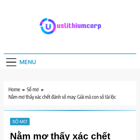
Skip
to
content
Uslithiumcorp.com
Blog kiến thức chuyên ngành
MENU
Home
Sổ mơ
Nằm mơ thấy xác chết đánh số may: Giải mã con số tài lộc
SỔ MƠ
Nằm mơ thấy xác chết