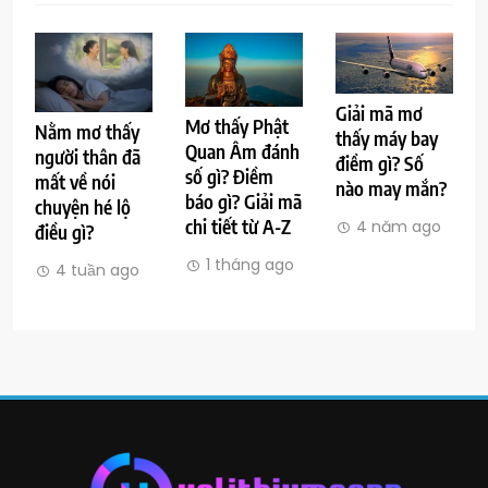
Giải mã mơ
Mơ thấy Phật
Nằm mơ thấy
thấy máy bay
Quan Âm đánh
người thân đã
điềm gì? Số
số gì? Điềm
mất về nói
nào may mắn?
báo gì? Giải mã
chuyện hé lộ
chi tiết từ A-Z
4 năm ago
điều gì?
1 tháng ago
4 tuần ago