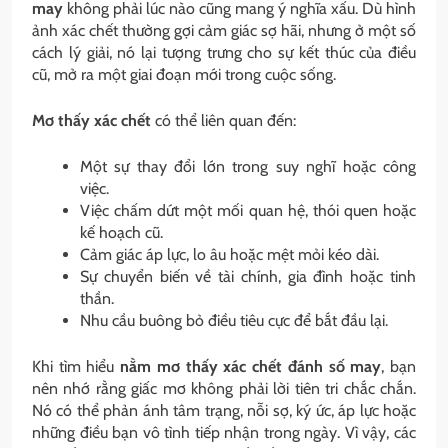
may
không phải lúc nào cũng mang ý nghĩa xấu. Dù hình
ảnh xác chết thường gợi cảm giác sợ hãi, nhưng ở một số
cách lý giải, nó lại tượng trưng cho sự kết thúc của điều
cũ, mở ra một giai đoạn mới trong cuộc sống.
Mơ thấy xác chết
có thể liên quan đến:
Một sự thay đổi lớn trong suy nghĩ hoặc công
việc.
Việc chấm dứt một mối quan hệ, thói quen hoặc
kế hoạch cũ.
Cảm giác áp lực, lo âu hoặc mệt mỏi kéo dài.
Sự chuyển biến về tài chính, gia đình hoặc tinh
thần.
Nhu cầu buông bỏ điều tiêu cực để bắt đầu lại.
Khi tìm hiểu
nằm mơ thấy xác chết đánh số may
, bạn
nên nhớ rằng giấc mơ không phải lời tiên tri chắc chắn.
Nó có thể phản ánh tâm trạng, nỗi sợ, ký ức, áp lực hoặc
những điều bạn vô tình tiếp nhận trong ngày. Vì vậy, các