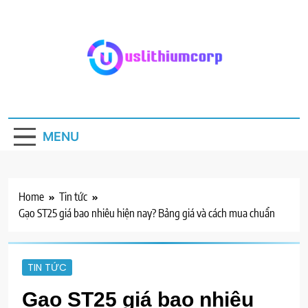
Skip
to
content
Uslithiumcorp.com
Blog kiến thức chuyên ngành
MENU
Home
Tin tức
Gạo ST25 giá bao nhiêu hiện nay? Bảng giá và cách mua chuẩn
TIN TỨC
Gạo ST25 giá bao nhiêu