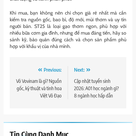
Khi mua, bạn không nên chỉ chọn giá rẻ nhất mà cần
kiểm tra nguồn gốc, bao bì, độ mới, mùi thơm và uy tín
người bán. ST25 là loại gạo thơm ngon, phù hợp với
nhiều bữa cơm gia đình, nhưng để mua đáng tiền, hãy so
sánh kỹ, bảo quản đúng cách và chọn sản phẩm phù
hợp với khẩu vị của nhà mình.
Điều
Previous:
Next:
hướng
Võ Vovinam là gì? Nguồn
Cập nhật tuyển sinh
gốc, kỹ thuật và tinh hoa
2026: A01 học ngành gì?
bài
Việt Võ Đạo
8 ngành học hấp dẫn
viết
Tin Cùng Danh Mục